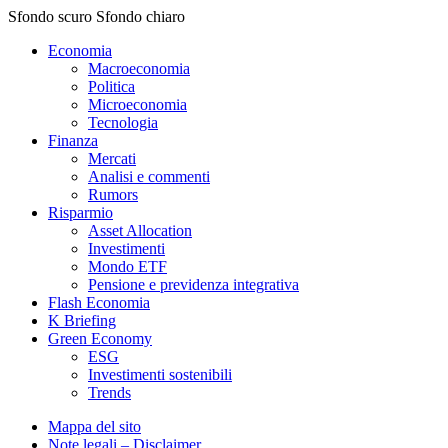
Sfondo scuro
Sfondo chiaro
Economia
Macroeconomia
Politica
Microeconomia
Tecnologia
Finanza
Mercati
Analisi e commenti
Rumors
Risparmio
Asset Allocation
Investimenti
Mondo ETF
Pensione e previdenza integrativa
Flash Economia
K Briefing
Green Economy
ESG
Investimenti sostenibili
Trends
Mappa del sito
Note legali – Disclaimer