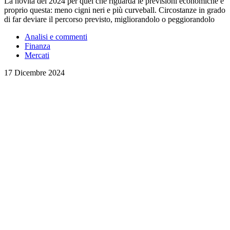
La novità del 2024 per quel che riguarda le previsioni economiche è
proprio questa: meno cigni neri e più curveball. Circostanze in grado
di far deviare il percorso previsto, migliorandolo o peggiorandolo
Analisi e commenti
Finanza
Mercati
17 Dicembre 2024