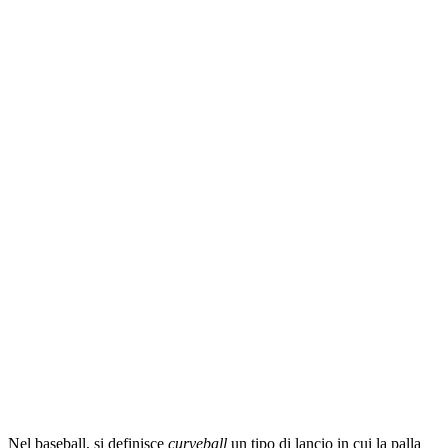
Nel baseball, si definisce
curveball
un tipo di lancio in cui la palla