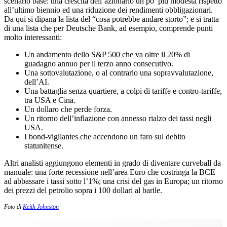
scenario base: una crescita dell’azionario un po’ più modesta rispetto
all’ultimo biennio ed una riduzione dei rendimenti obbligazionari.
Da qui si dipana la lista del “cosa potrebbe andare storto”; e si tratta
di una lista che per Deutsche Bank, ad esempio, comprende punti
molto interessanti:
Un andamento dello S&P 500 che va oltre il 20% di
guadagno annuo per il terzo anno consecutivo.
Una sottovalutazione, o al contrario una sopravvalutazione,
dell’AI.
Una battaglia senza quartiere, a colpi di tariffe e contro-tariffe,
tra USA e Cina.
Un dollaro che perde forza.
Un ritorno dell’inflazione con annesso rialzo dei tassi negli
USA.
I bond-vigilantes che accendono un faro sul debito
statunitense.
Altri analisti aggiungono elementi in grado di diventare curveball da
manuale: una forte recessione nell’area Euro che costringa la BCE
ad abbassare i tassi sotto l’1%; una crisi del gas in Europa; un ritorno
dei prezzi del petrolio sopra i 100 dollari al barile.
Foto di
Keith Johnston