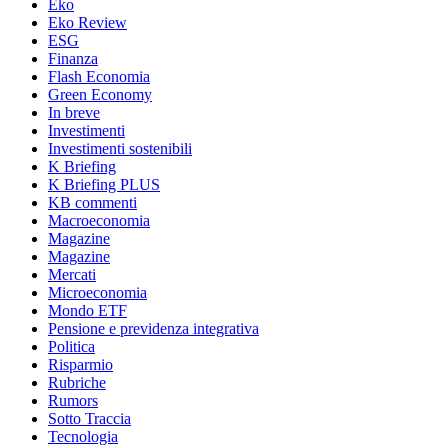
Eko
Eko Review
ESG
Finanza
Flash Economia
Green Economy
In breve
Investimenti
Investimenti sostenibili
K Briefing
K Briefing PLUS
KB commenti
Macroeconomia
Magazine
Magazine
Mercati
Microeconomia
Mondo ETF
Pensione e previdenza integrativa
Politica
Risparmio
Rubriche
Rumors
Sotto Traccia
Tecnologia