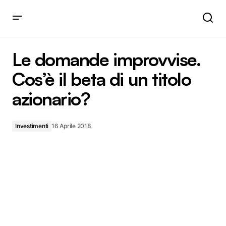
Le domande improvvise. Cos’è il beta di un titolo
azionario?
Le domande improvvise.
Cos’è il beta di un titolo
azionario?
Investimenti
16 Aprile 2018