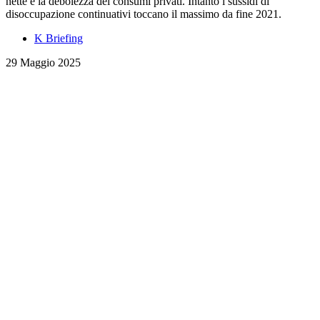
nette e la debolezza dei consumi privati. Intanto i sussidi di
disoccupazione continuativi toccano il massimo da fine 2021.
K Briefing
29 Maggio 2025