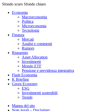
Sfondo scuro
Sfondo chiaro
Economia
Macroeconomia
Politica
Microeconomia
Tecnologia
Finanza
Mercati
Analisi e commenti
Rumors
Risparmio
Asset Allocation
Investimenti
Mondo ETF
Pensione e previdenza integrativa
Flash Economia
K Briefing
Green Economy
ESG
Investimenti sostenibili
Trends
Mappa del sito
Note legali – Disclaimer