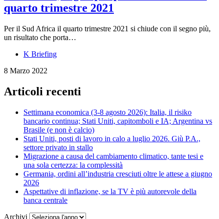
quarto trimestre 2021
Per il Sud Africa il quarto trimestre 2021 si chiude con il segno più,
un risultato che porta…
K Briefing
8 Marzo 2022
Articoli recenti
Settimana economica (3-8 agosto 2026): Italia, il risiko
bancario continua; Stati Uniti, capitomboli e IA; Argentina vs
Brasile (e non è calcio)
Stati Uniti, posti di lavoro in calo a luglio 2026. Giù P.A.,
settore privato in stallo
Migrazione a causa del cambiamento climatico, tante tesi e
una sola certezza: la complessità
Germania, ordini all’industria cresciuti oltre le attese a giugno
2026
Aspettative di inflazione, se la TV è più autorevole della
banca centrale
Archivi