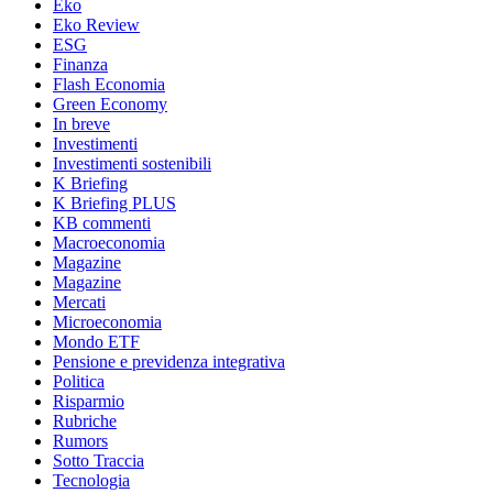
Eko
Eko Review
ESG
Finanza
Flash Economia
Green Economy
In breve
Investimenti
Investimenti sostenibili
K Briefing
K Briefing PLUS
KB commenti
Macroeconomia
Magazine
Magazine
Mercati
Microeconomia
Mondo ETF
Pensione e previdenza integrativa
Politica
Risparmio
Rubriche
Rumors
Sotto Traccia
Tecnologia