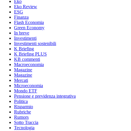
Eko
Eko Review
ESG
Finanza
Flash Economia
Green Economy
In breve
Investimenti
Investimenti sostenibili
K Briefing
K Briefing PLUS
KB commenti
Macroeconomia
Magazine
Magazine
Mercati
Microeconomia
Mondo ETF
Pensione e previdenza integrativa
Politica
Risparmio
Rubriche
Rumors
Sotto Traccia
Tecnologia