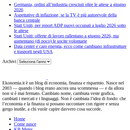
Germania, ordini all’industria cresciuti oltre le attese a giugno
2026
Aspettative di inflazione, se la TV è più autorevole della
banca centrale
Stati Uniti, per report ADP nuovi occupati a luglio 2026 sotto
le attese
Stati Uniti: offerte di lavoro rallentano a giugno 2026, ma
aumentano (di poco) le uscite volontarie
Data center e caro energia, ecco come cambiano infrastrutture
e trasporti negli USA
Archivi
Ekonomia.it è un blog di economia, finanza e risparmio. Nasce nel
2003 — quando i blog erano ancora una scommessa — e da allora
non si è mai fermato. Cambiato nome, cambiata veste grafica,
cambiati i mercati e i linguaggi. Non è cambiata l’idea di fondo: che
l’economia e la finanza si possano raccontare con rigore e senza
gergo inutile, a chi vuole capire davvero cosa succede.
Home
Come nasce
KB Meter