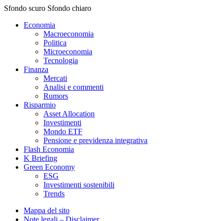
Sfondo scuro
Sfondo chiaro
Economia
Macroeconomia
Politica
Microeconomia
Tecnologia
Finanza
Mercati
Analisi e commenti
Rumors
Risparmio
Asset Allocation
Investimenti
Mondo ETF
Pensione e previdenza integrativa
Flash Economia
K Briefing
Green Economy
ESG
Investimenti sostenibili
Trends
Mappa del sito
Note legali – Disclaimer