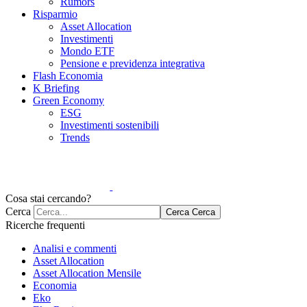
Rumors
Risparmio
Asset Allocation
Investimenti
Mondo ETF
Pensione e previdenza integrativa
Flash Economia
K Briefing
Green Economy
ESG
Investimenti sostenibili
Trends
Cosa stai cercando?
Cerca
Cerca
Cerca
Ricerche frequenti
Analisi e commenti
Asset Allocation
Asset Allocation Mensile
Economia
Eko