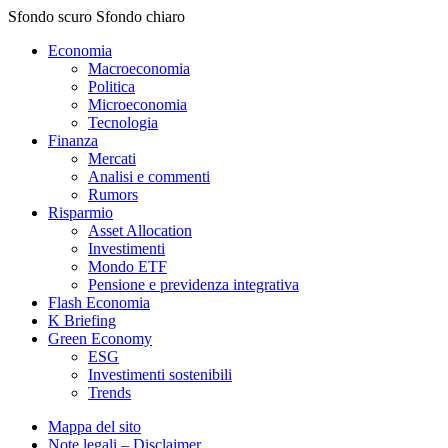
Sfondo scuro
Sfondo chiaro
Economia
Macroeconomia
Politica
Microeconomia
Tecnologia
Finanza
Mercati
Analisi e commenti
Rumors
Risparmio
Asset Allocation
Investimenti
Mondo ETF
Pensione e previdenza integrativa
Flash Economia
K Briefing
Green Economy
ESG
Investimenti sostenibili
Trends
Mappa del sito
Note legali – Disclaimer