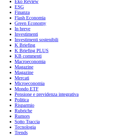
Eko Review
ESG
Finanza
Flash Economia
Green Economy
In breve
Investimenti
Investimenti sostenibili
K Briefing
K Briefing PLUS
KB commenti
Macroeconomia
Magazine
Magazine
Mercati
Microeconomia
Mondo ETF
Pensione e previdenza integrativa
Politica
Risparmio
Rubriche
Rumors
Sotto Traccia
Tecnologia
Trends