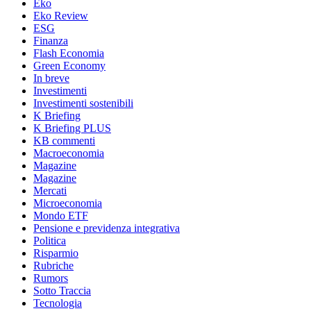
Eko
Eko Review
ESG
Finanza
Flash Economia
Green Economy
In breve
Investimenti
Investimenti sostenibili
K Briefing
K Briefing PLUS
KB commenti
Macroeconomia
Magazine
Magazine
Mercati
Microeconomia
Mondo ETF
Pensione e previdenza integrativa
Politica
Risparmio
Rubriche
Rumors
Sotto Traccia
Tecnologia