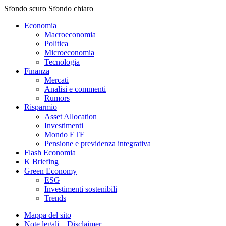
Sfondo scuro
Sfondo chiaro
Economia
Macroeconomia
Politica
Microeconomia
Tecnologia
Finanza
Mercati
Analisi e commenti
Rumors
Risparmio
Asset Allocation
Investimenti
Mondo ETF
Pensione e previdenza integrativa
Flash Economia
K Briefing
Green Economy
ESG
Investimenti sostenibili
Trends
Mappa del sito
Note legali – Disclaimer