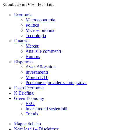
Sfondo scuro
Sfondo chiaro
Economia
Macroeconomia
Politica
Microeconomia
Tecnologia
Finanza
Mercati
Analisi e commenti
Rumors
Risparmio
Asset Allocation
Investimenti
Mondo ETF
Pensione e previdenza integrativa
Flash Economia
K Briefing
Green Economy
ESG
Investimenti sostenibili
Trends
Mappa del sito
Note legali – Disclaimer