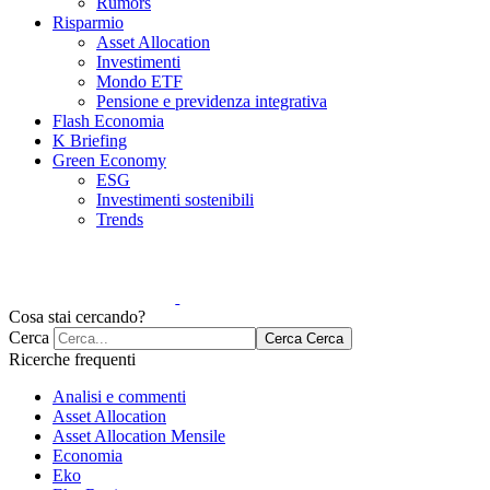
Rumors
Risparmio
Asset Allocation
Investimenti
Mondo ETF
Pensione e previdenza integrativa
Flash Economia
K Briefing
Green Economy
ESG
Investimenti sostenibili
Trends
Cosa stai cercando?
Cerca
Cerca
Cerca
Ricerche frequenti
Analisi e commenti
Asset Allocation
Asset Allocation Mensile
Economia
Eko