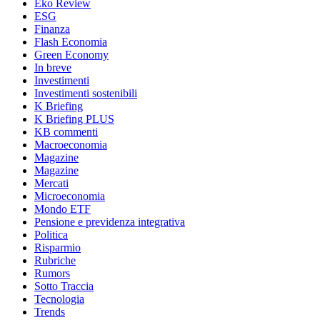
Eko Review
ESG
Finanza
Flash Economia
Green Economy
In breve
Investimenti
Investimenti sostenibili
K Briefing
K Briefing PLUS
KB commenti
Macroeconomia
Magazine
Magazine
Mercati
Microeconomia
Mondo ETF
Pensione e previdenza integrativa
Politica
Risparmio
Rubriche
Rumors
Sotto Traccia
Tecnologia
Trends