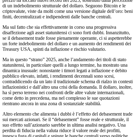
prezzo ha toccato nuovi record nel 2025, sostenuto dalla percezione
di un indebolimento strutturale del dollaro. Seguono Bitcoin e le
criptovalute, viste da molti come una versione digitale dell’oro: beni
finiti, decentralizzati e indipendenti dalle banche centrali.
Ma sul fatto che sia effettivamente in corso una progressiva
disaffezione agli asset statunitensi ci sono forti dubbi. Innanzitutto,
se il debasement trade fosse pienamente operante, ci si aspetterebbe
un forte indebolimento del dollaro e un aumento dei rendimenti dei
Treasury USA, spinti da inflazione e rischio valutario.
Ma in questo “strano” 2025, anche l’andamento dei titoli di stato
statunitensi, in particolare quelli a lungo termine, ha mostrato una
dinamica inusuale: nonostante i timori legati a inflazione e debito
pubblico elevato, infatti, i rendimenti decennali sono scesi,
contraddicendo da un lato il tradizionale schema di rialzo in contesti
inflazionistici e dall’altro una crisi della domanda. Il dollaro, inoltre,
ha sì perso terreno nei confronti delle altre valute internazionali,
come detto in precedena, ma nel complesso le sue quotazioni
rientrano ancora in una zona di sostanziale stabilità.
Altro elemento che alimenta i dubbi è l’effetto del debasement trade
sui mercati azionari. Se il “debasement” fosse reale e strutturale, il
suo effetto sull’azionario sarebbe in ultima analisi negativo. Una
perdita di fiducia nella valuta riduce il valore reale dei profitti,
innesca fuga di capitali e spinge le banche centrali verso politiche