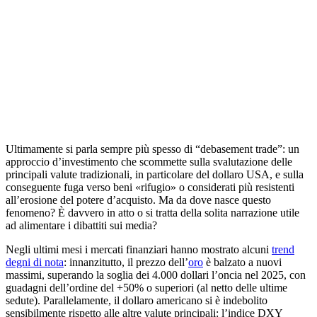
Ultimamente si parla sempre più spesso di “debasement trade”: un
approccio d’investimento che scommette sulla svalutazione delle
principali valute tradizionali, in particolare del dollaro USA, e sulla
conseguente fuga verso beni «rifugio» o considerati più resistenti
all’erosione del potere d’acquisto. Ma da dove nasce questo
fenomeno? È davvero in atto o si tratta della solita narrazione utile
ad alimentare i dibattiti sui media?
Negli ultimi mesi i mercati finanziari hanno mostrato alcuni
trend
degni di nota
: innanzitutto, il prezzo dell’
oro
è balzato a nuovi
massimi, superando la soglia dei 4.000 dollari l’oncia nel 2025, con
guadagni dell’ordine del +50% o superiori (al netto delle ultime
sedute). Parallelamente, il dollaro americano si è indebolito
sensibilmente rispetto alle altre valute principali: l’indice DXY