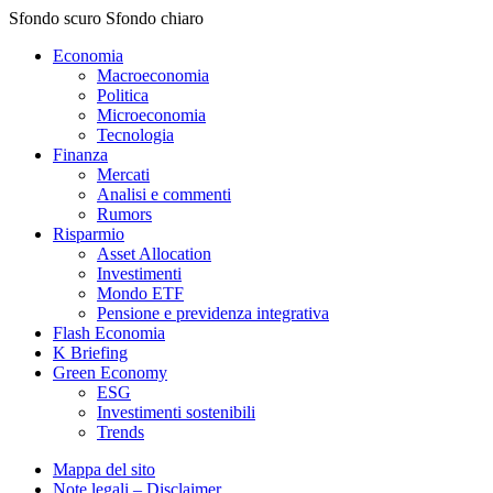
Sfondo scuro
Sfondo chiaro
Economia
Macroeconomia
Politica
Microeconomia
Tecnologia
Finanza
Mercati
Analisi e commenti
Rumors
Risparmio
Asset Allocation
Investimenti
Mondo ETF
Pensione e previdenza integrativa
Flash Economia
K Briefing
Green Economy
ESG
Investimenti sostenibili
Trends
Mappa del sito
Note legali – Disclaimer