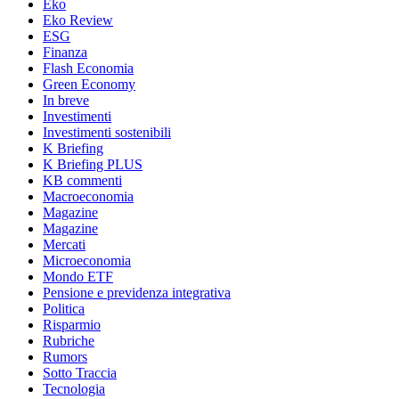
Eko
Eko Review
ESG
Finanza
Flash Economia
Green Economy
In breve
Investimenti
Investimenti sostenibili
K Briefing
K Briefing PLUS
KB commenti
Macroeconomia
Magazine
Magazine
Mercati
Microeconomia
Mondo ETF
Pensione e previdenza integrativa
Politica
Risparmio
Rubriche
Rumors
Sotto Traccia
Tecnologia