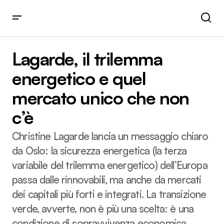
Lagarde, il trilemma energetico e quel mercato unico che
non c’è
Lagarde, il trilemma
energetico e quel
mercato unico che non
c’è
Christine Lagarde lancia un messaggio chiaro
da Oslo: la sicurezza energetica (la terza
variabile del trilemma energetico) dell’Europa
passa dalle rinnovabili, ma anche da mercati
dei capitali più forti e integrati. La transizione
verde, avverte, non è più una scelta: è una
condizione di sopravvivenza economica.