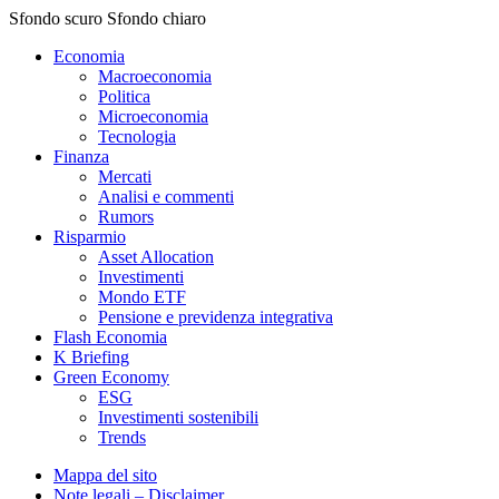
Sfondo scuro
Sfondo chiaro
Economia
Macroeconomia
Politica
Microeconomia
Tecnologia
Finanza
Mercati
Analisi e commenti
Rumors
Risparmio
Asset Allocation
Investimenti
Mondo ETF
Pensione e previdenza integrativa
Flash Economia
K Briefing
Green Economy
ESG
Investimenti sostenibili
Trends
Mappa del sito
Note legali – Disclaimer