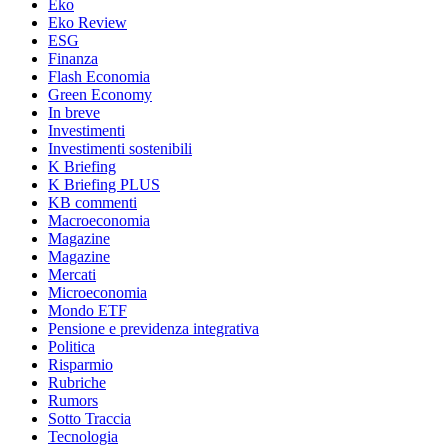
Eko
Eko Review
ESG
Finanza
Flash Economia
Green Economy
In breve
Investimenti
Investimenti sostenibili
K Briefing
K Briefing PLUS
KB commenti
Macroeconomia
Magazine
Magazine
Mercati
Microeconomia
Mondo ETF
Pensione e previdenza integrativa
Politica
Risparmio
Rubriche
Rumors
Sotto Traccia
Tecnologia