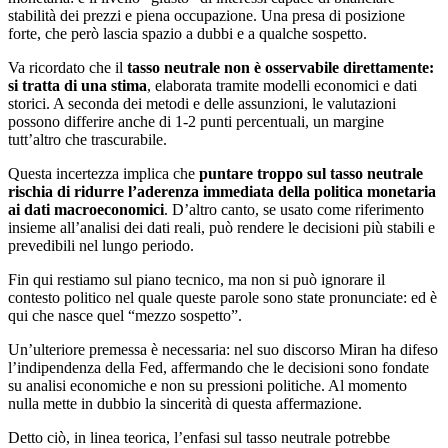
stabilità dei prezzi e piena occupazione. Una presa di posizione
forte, che però lascia spazio a dubbi e a qualche sospetto.
Va ricordato che il
tasso neutrale non è osservabile direttamente:
si tratta di una stima
, elaborata tramite modelli economici e dati
storici. A seconda dei metodi e delle assunzioni, le valutazioni
possono differire anche di 1-2 punti percentuali, un margine
tutt’altro che trascurabile.
Questa incertezza implica che
puntare troppo sul tasso neutrale
rischia di ridurre l’aderenza immediata della politica monetaria
ai dati macroeconomici
. D’altro canto, se usato come riferimento
insieme all’analisi dei dati reali, può rendere le decisioni più stabili e
prevedibili nel lungo periodo.
Fin qui restiamo sul piano tecnico, ma non si può ignorare il
contesto politico nel quale queste parole sono state pronunciate: ed è
qui che nasce quel “mezzo sospetto”.
Un’ulteriore premessa è necessaria: nel suo discorso Miran ha difeso
l’indipendenza della Fed, affermando che le decisioni sono fondate
su analisi economiche e non su pressioni politiche. Al momento
nulla mette in dubbio la sincerità di questa affermazione.
Detto ciò, in linea teorica, l’enfasi sul tasso neutrale potrebbe