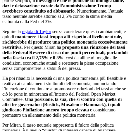
parole semplici,
il messaggio è che le politiche su immigrazione,
dazi e detassazione varate dall’amministrazione Trump
avrebbero contribuito ad abbassarlo
. Numericamente, l’attuale
tasso neutrale sarebbe attorno al 2,5% contro la stima media
elaborata dalla Fed del 3%.
Seguire la
regola di Taylor
senza considerare questi cambiamenti, e
quindi
mantenere i tassi troppo alti rispetto al livello neutrale,
rischierebbe di produrre una politica monetaria eccessivamente
restrittiva
. Per questo Miran ha
proposto una riduzione dei tassi
della Federal Reserve di circa due punti percentuali, portandoli
nella fascia tra il 2,75% e il 3%
, così da allinearli meglio alle
condizioni economiche attuali e sostenere la piena occupazione
senza compromettere la stabilità dei prezzi.
Ha poi ribadito la necessità di una politica monetaria più flessibile e
reattiva ai cambiamenti strutturali dell’economia, annunciando
l’intenzione di continuare a promuovere riduzioni dei tassi anche se
ciò lo pone in minoranza all’interno del Federal Open Market
Committee.
Una posizione, la sua, che si scontra con quella di
altri tre governatori (Bostick, Musalem e Hammack), i quali
giudicano l’inflazione ancora troppo elevata
e considerano
prematuro un allentamento della politica monetaria.
Per Miran, il tasso neutrale rappresenta il fulcro della politica
monetaria: è il livello “giusto” di interessi capace di bilanciare