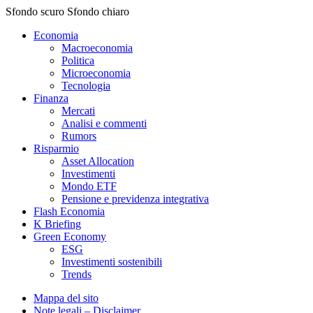
Sfondo scuro
Sfondo chiaro
Economia
Macroeconomia
Politica
Microeconomia
Tecnologia
Finanza
Mercati
Analisi e commenti
Rumors
Risparmio
Asset Allocation
Investimenti
Mondo ETF
Pensione e previdenza integrativa
Flash Economia
K Briefing
Green Economy
ESG
Investimenti sostenibili
Trends
Mappa del sito
Note legali – Disclaimer