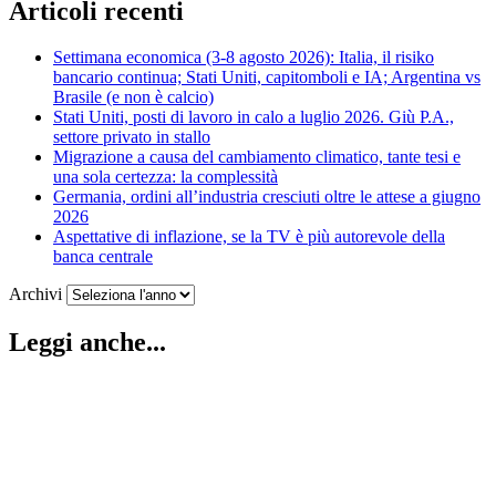
Articoli recenti
Settimana economica (3-8 agosto 2026): Italia, il risiko
bancario continua; Stati Uniti, capitomboli e IA; Argentina vs
Brasile (e non è calcio)
Stati Uniti, posti di lavoro in calo a luglio 2026. Giù P.A.,
settore privato in stallo
Migrazione a causa del cambiamento climatico, tante tesi e
una sola certezza: la complessità
Germania, ordini all’industria cresciuti oltre le attese a giugno
2026
Aspettative di inflazione, se la TV è più autorevole della
banca centrale
Archivi
Leggi anche...