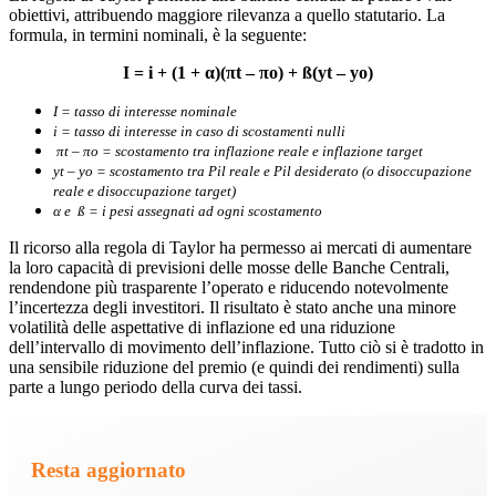
obiettivi, attribuendo maggiore rilevanza a quello statutario. La
formula, in termini nominali, è la seguente:
I = i + (1 + α)(πt – πo) + ß(yt – yo)
I = tasso di interesse nominale
i = tasso di interesse in caso di scostamenti nulli
πt – πo = scostamento tra inflazione reale e inflazione target
yt – yo = scostamento tra Pil reale e Pil desiderato (o disoccupazione
reale e disoccupazione target)
α e ß = i pesi assegnati ad ogni scostamento
Il ricorso alla regola di Taylor ha permesso ai mercati di aumentare
la loro capacità di previsioni delle mosse delle Banche Centrali,
rendendone più trasparente l’operato e riducendo notevolmente
l’incertezza degli investitori. Il risultato è stato anche una minore
volatilità delle aspettative di inflazione ed una riduzione
dell’intervallo di movimento dell’inflazione. Tutto ciò si è tradotto in
una sensibile riduzione del premio (e quindi dei rendimenti) sulla
parte a lungo periodo della curva dei tassi.
Resta aggiornato