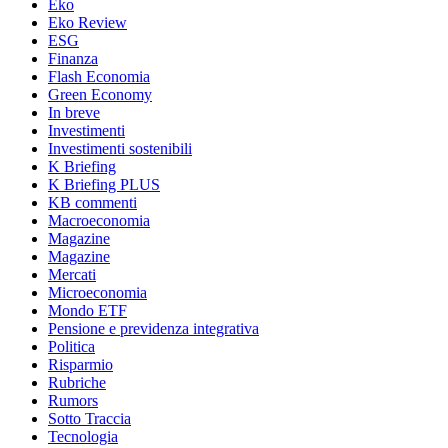
Eko
Eko Review
ESG
Finanza
Flash Economia
Green Economy
In breve
Investimenti
Investimenti sostenibili
K Briefing
K Briefing PLUS
KB commenti
Macroeconomia
Magazine
Magazine
Mercati
Microeconomia
Mondo ETF
Pensione e previdenza integrativa
Politica
Risparmio
Rubriche
Rumors
Sotto Traccia
Tecnologia