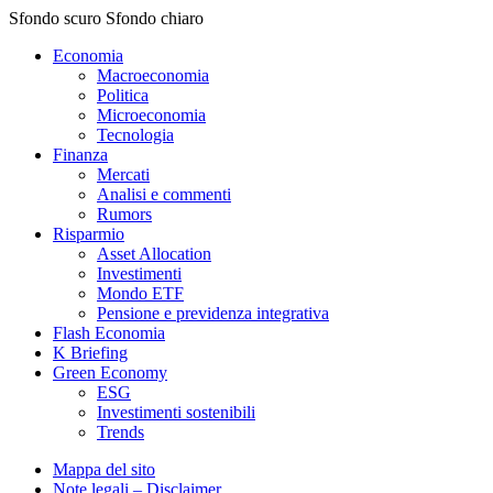
Sfondo scuro
Sfondo chiaro
Economia
Macroeconomia
Politica
Microeconomia
Tecnologia
Finanza
Mercati
Analisi e commenti
Rumors
Risparmio
Asset Allocation
Investimenti
Mondo ETF
Pensione e previdenza integrativa
Flash Economia
K Briefing
Green Economy
ESG
Investimenti sostenibili
Trends
Mappa del sito
Note legali – Disclaimer