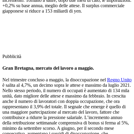
incremento. Tornano a salire, dopo due mesi di calo, le importazioni:
+0,2% su base annua, meglio delle attese. Il surplus commerciale
giapponese si riduce a 153 miliardi di yen.
Pubblicità
Gran Bretagna, mercato del lavoro a maggio.
Nel trimestre concluso a maggio, la disoccupazione nel
Regno Unito
è salita al 4,7%, un decimo sopra le attese e massimo da luglio 2021.
Nello stesso periodo, il numero di occupati è aumentato di 134 mila
unità, dato migliore delle attese e massimo da febbraio. In crescita
anche il numero di lavoratori con doppia occupazione, che ora
rappresentano il 3,9% del totale. Il segnale che emerge è quello di
una maggiore partecipazione al mercato del lavoro, fattore che
contribuisce a ridurre la pressione salariale. L’incremento annuo
della retribuzione settimanale comprensiva di bonus si ferma al 5%,
minimo da settembre scorso. A giugno, per il secondo mese
consecutivo, aumentano i sussidi di disoccupazione, che