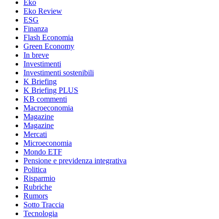
Eko
Eko Review
ESG
Finanza
Flash Economia
Green Economy
In breve
Investimenti
Investimenti sostenibili
K Briefing
K Briefing PLUS
KB commenti
Macroeconomia
Magazine
Magazine
Mercati
Microeconomia
Mondo ETF
Pensione e previdenza integrativa
Politica
Risparmio
Rubriche
Rumors
Sotto Traccia
Tecnologia