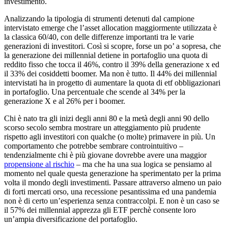
investimento.
Analizzando la tipologia di strumenti detenuti dal campione
intervistato emerge che l’asset allocation maggiormente utilizzata è
la classica 60/40, con delle differenze importanti tra le varie
generazioni di investitori. Così si scopre, forse un po’ a sopresa, che
la generazione dei millennial detiene in portafoglio una quota di
reddito fisso che tocca il 46%, contro il 39% della generazione x ed
il 33% dei cosiddetti boomer. Ma non è tutto. Il 44% dei millennial
intervistati ha in progetto di aumentare la quota di etf obbligazionari
in portafoglio. Una percentuale che scende al 34% per la
generazione X e al 26% per i boomer.
Chi è nato tra gli inizi degli anni 80 e la metà degli anni 90 dello
scorso secolo sembra mostrare un atteggiamento più prudente
rispetto agli investitori con qualche (o molte) primavere in più. Un
comportamento che potrebbe sembrare controintuitivo –
tendenzialmente chi è più giovane dovrebbe avere una maggior
propensione al rischio
– ma che ha una sua logica se pensiamo al
momento nel quale questa generazione ha sperimentato per la prima
volta il mondo degli investimenti. Passare attraverso almeno un paio
di forti mercati orso, una recessione pesantissima ed una pandemia
non è di certo un’esperienza senza contraccolpi. E non è un caso se
il 57% dei millennial apprezza gli ETF perchè consente loro
un’ampia diversificazione del portafoglio.