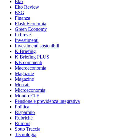
Eko
Eko Review
ESG
Finanza
Flash Economia
Green Economy
In breve
Investimenti
Investimenti sostenibili
K Briefing
K Briefing PLUS
KB commenti
Macroeconomia
Magazine
Magazine
Mercati
Microeconomia
Mondo ETF
Pensione e previdenza integrativa
Politica
Risparmio
Rubriche
Rumors
Sotto Traccia
Tecnologia