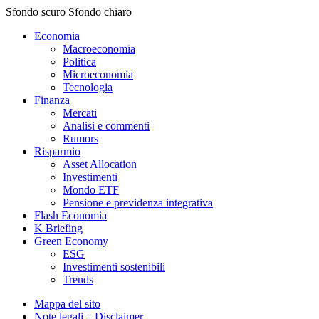
Sfondo scuro
Sfondo chiaro
Economia
Macroeconomia
Politica
Microeconomia
Tecnologia
Finanza
Mercati
Analisi e commenti
Rumors
Risparmio
Asset Allocation
Investimenti
Mondo ETF
Pensione e previdenza integrativa
Flash Economia
K Briefing
Green Economy
ESG
Investimenti sostenibili
Trends
Mappa del sito
Note legali – Disclaimer