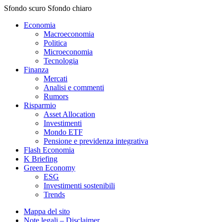
Sfondo scuro
Sfondo chiaro
Economia
Macroeconomia
Politica
Microeconomia
Tecnologia
Finanza
Mercati
Analisi e commenti
Rumors
Risparmio
Asset Allocation
Investimenti
Mondo ETF
Pensione e previdenza integrativa
Flash Economia
K Briefing
Green Economy
ESG
Investimenti sostenibili
Trends
Mappa del sito
Note legali – Disclaimer