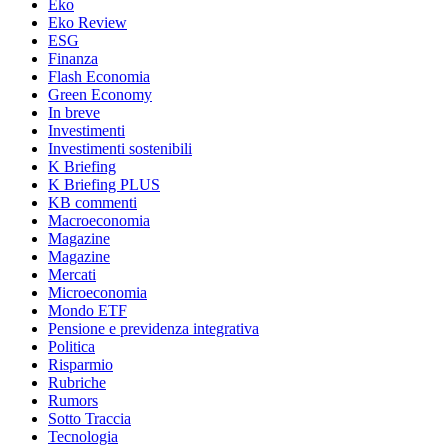
Eko
Eko Review
ESG
Finanza
Flash Economia
Green Economy
In breve
Investimenti
Investimenti sostenibili
K Briefing
K Briefing PLUS
KB commenti
Macroeconomia
Magazine
Magazine
Mercati
Microeconomia
Mondo ETF
Pensione e previdenza integrativa
Politica
Risparmio
Rubriche
Rumors
Sotto Traccia
Tecnologia