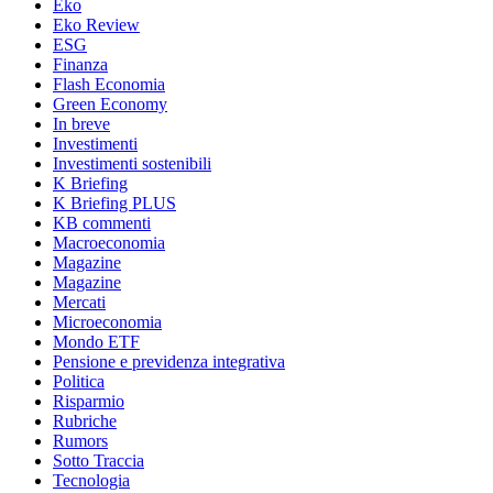
Eko
Eko Review
ESG
Finanza
Flash Economia
Green Economy
In breve
Investimenti
Investimenti sostenibili
K Briefing
K Briefing PLUS
KB commenti
Macroeconomia
Magazine
Magazine
Mercati
Microeconomia
Mondo ETF
Pensione e previdenza integrativa
Politica
Risparmio
Rubriche
Rumors
Sotto Traccia
Tecnologia