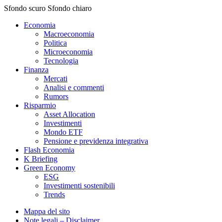
Sfondo scuro
Sfondo chiaro
Economia
Macroeconomia
Politica
Microeconomia
Tecnologia
Finanza
Mercati
Analisi e commenti
Rumors
Risparmio
Asset Allocation
Investimenti
Mondo ETF
Pensione e previdenza integrativa
Flash Economia
K Briefing
Green Economy
ESG
Investimenti sostenibili
Trends
Mappa del sito
Note legali – Disclaimer