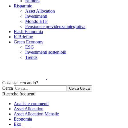
Rumors
Risparmio
Asset Allocation
Investimenti
Mondo ETF
Pensione e previdenza integrativa
Flash Economia
K Briefing
Green Economy
ESG
Investimenti sostenibili
Trends
Cosa stai cercando?
Cerca
Cerca
Cerca
Ricerche frequenti
Analisi e commenti
Asset Allocation
Asset Allocation Mensile
Economia
Eko