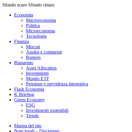
Sfondo scuro
Sfondo chiaro
Economia
Macroeconomia
Politica
Microeconomia
Tecnologia
Finanza
Mercati
Analisi e commenti
Rumors
Risparmio
Asset Allocation
Investimenti
Mondo ETF
Pensione e previdenza integrativa
Flash Economia
K Briefing
Green Economy
ESG
Investimenti sostenibili
Trends
Mappa del sito
Note legali – Disclaimer