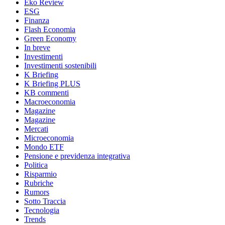
Eko Review
ESG
Finanza
Flash Economia
Green Economy
In breve
Investimenti
Investimenti sostenibili
K Briefing
K Briefing PLUS
KB commenti
Macroeconomia
Magazine
Magazine
Mercati
Microeconomia
Mondo ETF
Pensione e previdenza integrativa
Politica
Risparmio
Rubriche
Rumors
Sotto Traccia
Tecnologia
Trends