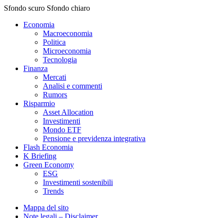
Sfondo scuro
Sfondo chiaro
Economia
Macroeconomia
Politica
Microeconomia
Tecnologia
Finanza
Mercati
Analisi e commenti
Rumors
Risparmio
Asset Allocation
Investimenti
Mondo ETF
Pensione e previdenza integrativa
Flash Economia
K Briefing
Green Economy
ESG
Investimenti sostenibili
Trends
Mappa del sito
Note legali – Disclaimer