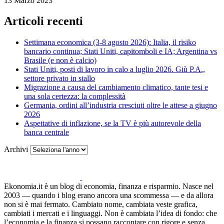
13 Marzo 2023
Articoli recenti
Settimana economica (3-8 agosto 2026): Italia, il risiko
bancario continua; Stati Uniti, capitomboli e IA; Argentina vs
Brasile (e non è calcio)
Stati Uniti, posti di lavoro in calo a luglio 2026. Giù P.A.,
settore privato in stallo
Migrazione a causa del cambiamento climatico, tante tesi e
una sola certezza: la complessità
Germania, ordini all’industria cresciuti oltre le attese a giugno
2026
Aspettative di inflazione, se la TV è più autorevole della
banca centrale
Archivi
Ekonomia.it è un blog di economia, finanza e risparmio. Nasce nel
2003 — quando i blog erano ancora una scommessa — e da allora
non si è mai fermato. Cambiato nome, cambiata veste grafica,
cambiati i mercati e i linguaggi. Non è cambiata l’idea di fondo: che
l’economia e la finanza si possano raccontare con rigore e senza