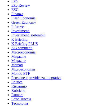
Eko
Eko Review
ESG
Finanza
Flash Economia
Green Economy
In breve
Investimenti
Investimenti sostenibili
K Briefing
K Briefing PLUS
KB commenti
Macroeconomia
Magazine
Magazine
Mercati
Microeconomia
Mondo ETF
Pensione e previdenza integrativa
Politica
Risparmio
Rubriche
Rumors
Sotto Traccia
Tecnologia