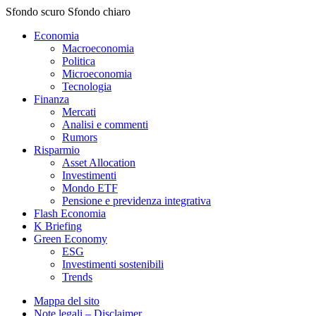
Sfondo scuro
Sfondo chiaro
Economia
Macroeconomia
Politica
Microeconomia
Tecnologia
Finanza
Mercati
Analisi e commenti
Rumors
Risparmio
Asset Allocation
Investimenti
Mondo ETF
Pensione e previdenza integrativa
Flash Economia
K Briefing
Green Economy
ESG
Investimenti sostenibili
Trends
Mappa del sito
Note legali – Disclaimer