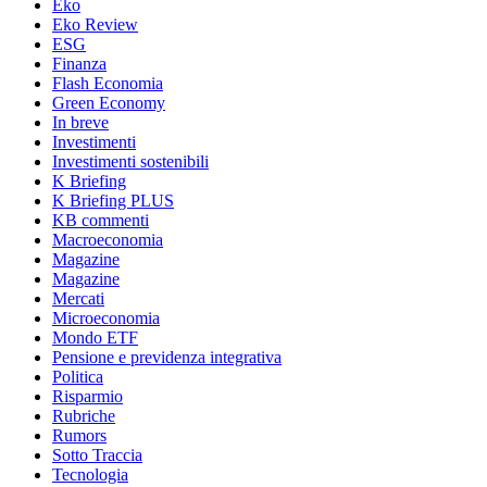
Eko
Eko Review
ESG
Finanza
Flash Economia
Green Economy
In breve
Investimenti
Investimenti sostenibili
K Briefing
K Briefing PLUS
KB commenti
Macroeconomia
Magazine
Magazine
Mercati
Microeconomia
Mondo ETF
Pensione e previdenza integrativa
Politica
Risparmio
Rubriche
Rumors
Sotto Traccia
Tecnologia