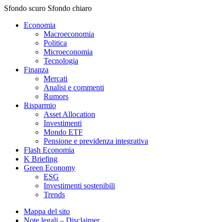
Sfondo scuro
Sfondo chiaro
Economia
Macroeconomia
Politica
Microeconomia
Tecnologia
Finanza
Mercati
Analisi e commenti
Rumors
Risparmio
Asset Allocation
Investimenti
Mondo ETF
Pensione e previdenza integrativa
Flash Economia
K Briefing
Green Economy
ESG
Investimenti sostenibili
Trends
Mappa del sito
Note legali – Disclaimer