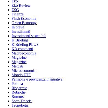
Eko
Eko Review
ESG
Finanza
Flash Economia
Green Economy
In breve
Investimenti
Investimenti sostenibili
K Briefing
K Briefing PLUS
KB commenti
Macroeconomia
Magazine
Magazine
Mercati
Microeconomia
Mondo ETF
Pensione e previdenza integrativa
Politica
Risparmio
Rubriche
Rumors
Sotto Traccia
Tecnologia