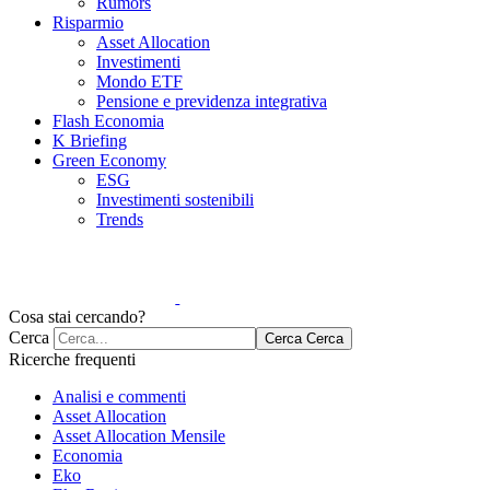
Rumors
Risparmio
Asset Allocation
Investimenti
Mondo ETF
Pensione e previdenza integrativa
Flash Economia
K Briefing
Green Economy
ESG
Investimenti sostenibili
Trends
Cosa stai cercando?
Cerca
Cerca
Cerca
Ricerche frequenti
Analisi e commenti
Asset Allocation
Asset Allocation Mensile
Economia
Eko