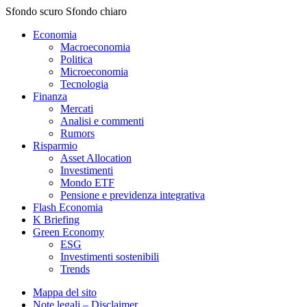
Sfondo scuro
Sfondo chiaro
Economia
Macroeconomia
Politica
Microeconomia
Tecnologia
Finanza
Mercati
Analisi e commenti
Rumors
Risparmio
Asset Allocation
Investimenti
Mondo ETF
Pensione e previdenza integrativa
Flash Economia
K Briefing
Green Economy
ESG
Investimenti sostenibili
Trends
Mappa del sito
Note legali – Disclaimer