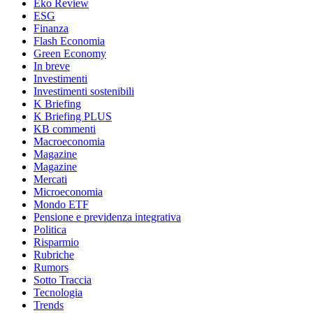
Eko Review
ESG
Finanza
Flash Economia
Green Economy
In breve
Investimenti
Investimenti sostenibili
K Briefing
K Briefing PLUS
KB commenti
Macroeconomia
Magazine
Magazine
Mercati
Microeconomia
Mondo ETF
Pensione e previdenza integrativa
Politica
Risparmio
Rubriche
Rumors
Sotto Traccia
Tecnologia
Trends