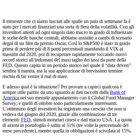
Il trimestre che ci siamo lasciati alle spalle un paio di settimane fa è
stato per i mercati finanziari una sorta di fiera della volatilità. Con gli
investitori attenti ad ogni singolo dato macro in grado di influenzare
le scelte delle banche centrali, abbiamo assistito a cambi di scenario
degni di un film da premio Oscar. Così lo S&P500 è stato in grado
prima di perdere più di 8 punti percentuali mandando il VIX ai
massimi dal 2020, poi di recuperare rapidamente toccando nuovi
record storici all’indomani del maxi taglio dei tassi da parte della
FED. Questo capita in un periodo storico nel quale il “data driven”
sembra il mantra, ma la sua applicazione di brevissimo termine
rischia di far venire il mal di mare.
E adesso qual è la situazione? Per provare a capirci qualcosa è
sempre utile partire da uno sguardo ai dati raccolti dalla
Bank of
America
nel suo mensile appuntamento con il Global Fund Manager
Survey; e quelli di ottobre sono particolarmente interessanti.
L’ottimismo degli investitori ha registrato una crescita che non si
vedeva dal giugno del 2020, grazie alla combinazione di tre
elementi:
FED
, stimoli monetari cinesi e dati macro USA. La quota
di azioni in portafoglio è salita al 31% (tre volte la percentuale del
mese precedente), mentre quella in obbligazioni è scivolata al 15%.