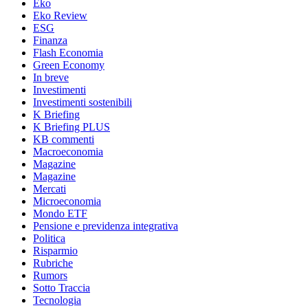
Eko
Eko Review
ESG
Finanza
Flash Economia
Green Economy
In breve
Investimenti
Investimenti sostenibili
K Briefing
K Briefing PLUS
KB commenti
Macroeconomia
Magazine
Magazine
Mercati
Microeconomia
Mondo ETF
Pensione e previdenza integrativa
Politica
Risparmio
Rubriche
Rumors
Sotto Traccia
Tecnologia