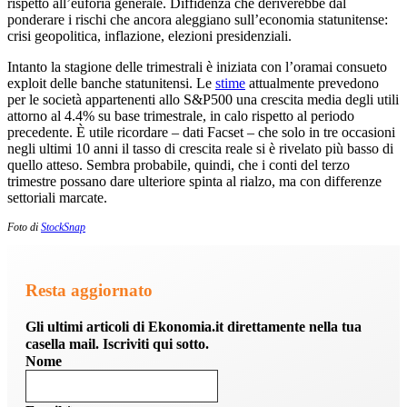
rispetto all’euforia generale. Diffidenza che deriverebbe dal
ponderare i rischi che ancora aleggiano sull’economia statunitense:
crisi geopolitica, inflazione, elezioni presidenziali.
Intanto la stagione delle trimestrali è iniziata con l’oramai consueto
exploit delle banche statunitensi. Le
stime
attualmente prevedono
per le società appartenenti allo S&P500 una crescita media degli utili
attorno al 4.4% su base trimestrale, in calo rispetto al periodo
precedente. È utile ricordare – dati Facset – che solo in tre occasioni
negli ultimi 10 anni il tasso di crescita reale si è rivelato più basso di
quello atteso. Sembra probabile, quindi, che i conti del terzo
trimestre possano dare ulteriore spinta al rialzo, ma con differenze
settoriali marcate.
Foto di
StockSnap
Resta aggiornato
Gli ultimi articoli di Ekonomia.it direttamente nella tua
casella mail. Iscriviti qui sotto.
Nome