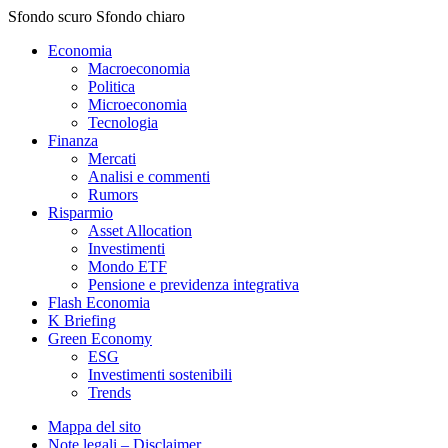
Sfondo scuro
Sfondo chiaro
Economia
Macroeconomia
Politica
Microeconomia
Tecnologia
Finanza
Mercati
Analisi e commenti
Rumors
Risparmio
Asset Allocation
Investimenti
Mondo ETF
Pensione e previdenza integrativa
Flash Economia
K Briefing
Green Economy
ESG
Investimenti sostenibili
Trends
Mappa del sito
Note legali – Disclaimer