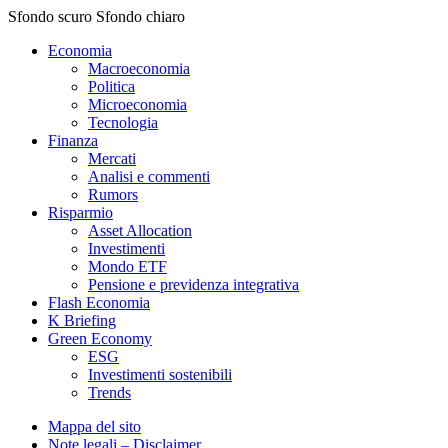
Sfondo scuro
Sfondo chiaro
Economia
Macroeconomia
Politica
Microeconomia
Tecnologia
Finanza
Mercati
Analisi e commenti
Rumors
Risparmio
Asset Allocation
Investimenti
Mondo ETF
Pensione e previdenza integrativa
Flash Economia
K Briefing
Green Economy
ESG
Investimenti sostenibili
Trends
Mappa del sito
Note legali – Disclaimer