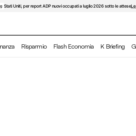
Stati Uniti, per report ADP nuovi occupati a luglio 2026 sotto le attese
Le
ng
inanza
Risparmio
Flash Economia
K Briefing
G