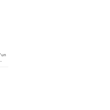
7 un
a…