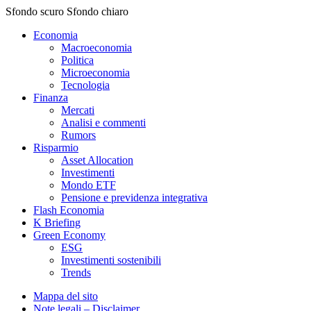
Sfondo scuro
Sfondo chiaro
Economia
Macroeconomia
Politica
Microeconomia
Tecnologia
Finanza
Mercati
Analisi e commenti
Rumors
Risparmio
Asset Allocation
Investimenti
Mondo ETF
Pensione e previdenza integrativa
Flash Economia
K Briefing
Green Economy
ESG
Investimenti sostenibili
Trends
Mappa del sito
Note legali – Disclaimer