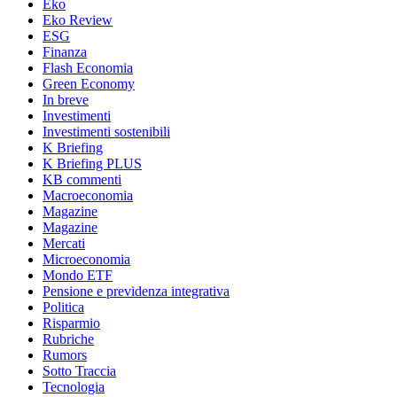
Eko
Eko Review
ESG
Finanza
Flash Economia
Green Economy
In breve
Investimenti
Investimenti sostenibili
K Briefing
K Briefing PLUS
KB commenti
Macroeconomia
Magazine
Magazine
Mercati
Microeconomia
Mondo ETF
Pensione e previdenza integrativa
Politica
Risparmio
Rubriche
Rumors
Sotto Traccia
Tecnologia