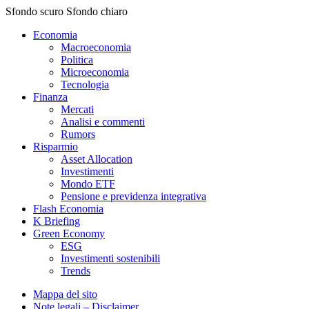
Sfondo scuro
Sfondo chiaro
Economia
Macroeconomia
Politica
Microeconomia
Tecnologia
Finanza
Mercati
Analisi e commenti
Rumors
Risparmio
Asset Allocation
Investimenti
Mondo ETF
Pensione e previdenza integrativa
Flash Economia
K Briefing
Green Economy
ESG
Investimenti sostenibili
Trends
Mappa del sito
Note legali – Disclaimer