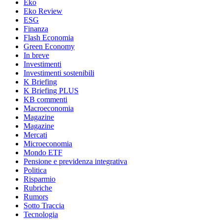
Eko
Eko Review
ESG
Finanza
Flash Economia
Green Economy
In breve
Investimenti
Investimenti sostenibili
K Briefing
K Briefing PLUS
KB commenti
Macroeconomia
Magazine
Magazine
Mercati
Microeconomia
Mondo ETF
Pensione e previdenza integrativa
Politica
Risparmio
Rubriche
Rumors
Sotto Traccia
Tecnologia