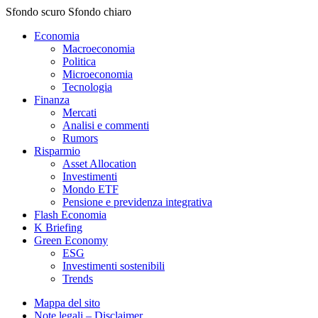
Sfondo scuro
Sfondo chiaro
Economia
Macroeconomia
Politica
Microeconomia
Tecnologia
Finanza
Mercati
Analisi e commenti
Rumors
Risparmio
Asset Allocation
Investimenti
Mondo ETF
Pensione e previdenza integrativa
Flash Economia
K Briefing
Green Economy
ESG
Investimenti sostenibili
Trends
Mappa del sito
Note legali – Disclaimer