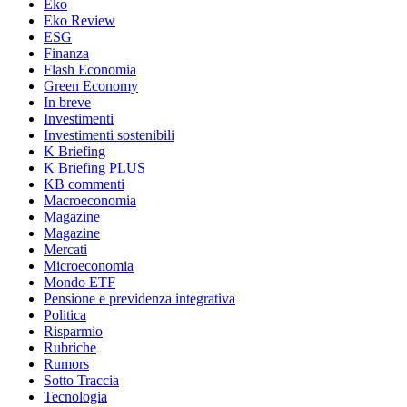
Eko
Eko Review
ESG
Finanza
Flash Economia
Green Economy
In breve
Investimenti
Investimenti sostenibili
K Briefing
K Briefing PLUS
KB commenti
Macroeconomia
Magazine
Magazine
Mercati
Microeconomia
Mondo ETF
Pensione e previdenza integrativa
Politica
Risparmio
Rubriche
Rumors
Sotto Traccia
Tecnologia