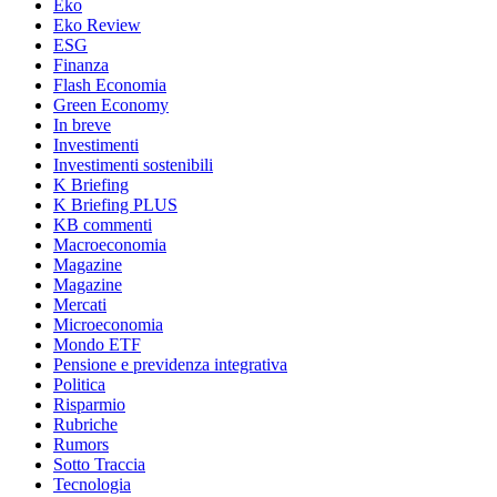
Eko
Eko Review
ESG
Finanza
Flash Economia
Green Economy
In breve
Investimenti
Investimenti sostenibili
K Briefing
K Briefing PLUS
KB commenti
Macroeconomia
Magazine
Magazine
Mercati
Microeconomia
Mondo ETF
Pensione e previdenza integrativa
Politica
Risparmio
Rubriche
Rumors
Sotto Traccia
Tecnologia