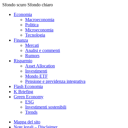
Sfondo scuro
Sfondo chiaro
Economia
Macroeconomia
Politica
Microeconomia
Tecnologia
Finanza
Mercati
Analisi e commenti
Rumors
Risparmio
Asset Allocation
Investimenti
Mondo ETF
Pensione e previdenza integrativa
Flash Economia
K Briefing
Green Economy
ESG
Investimenti sostenibili
Trends
Mappa del sito
Note legali – Disclaimer