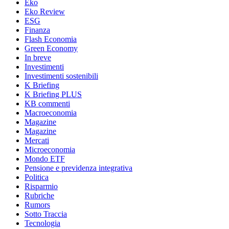
Eko
Eko Review
ESG
Finanza
Flash Economia
Green Economy
In breve
Investimenti
Investimenti sostenibili
K Briefing
K Briefing PLUS
KB commenti
Macroeconomia
Magazine
Magazine
Mercati
Microeconomia
Mondo ETF
Pensione e previdenza integrativa
Politica
Risparmio
Rubriche
Rumors
Sotto Traccia
Tecnologia