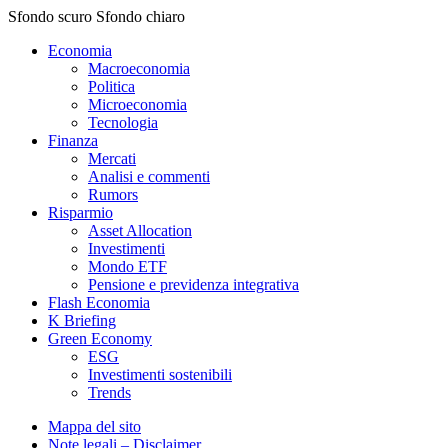
Sfondo scuro
Sfondo chiaro
Economia
Macroeconomia
Politica
Microeconomia
Tecnologia
Finanza
Mercati
Analisi e commenti
Rumors
Risparmio
Asset Allocation
Investimenti
Mondo ETF
Pensione e previdenza integrativa
Flash Economia
K Briefing
Green Economy
ESG
Investimenti sostenibili
Trends
Mappa del sito
Note legali – Disclaimer