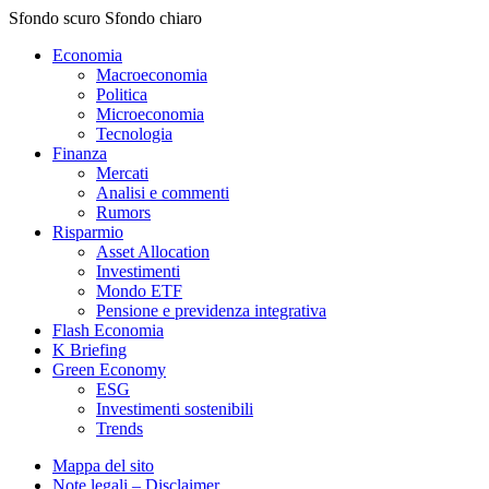
Sfondo scuro
Sfondo chiaro
Economia
Macroeconomia
Politica
Microeconomia
Tecnologia
Finanza
Mercati
Analisi e commenti
Rumors
Risparmio
Asset Allocation
Investimenti
Mondo ETF
Pensione e previdenza integrativa
Flash Economia
K Briefing
Green Economy
ESG
Investimenti sostenibili
Trends
Mappa del sito
Note legali – Disclaimer