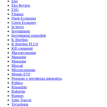
Eko
Eko Review
ESG
Finanza
Flash Economia
Green Economy
In breve
Investimenti
Investimenti sostenibili
K Briefing
K Briefing PLUS
KB commenti
Macroeconomia
Magazine
Magazine
Mercati
Microeconomia
Mondo ETF
Pensione e previdenza integrativa
Politica
Risparmio
Rubriche
Rumors
Sotto Traccia
Tecnologia