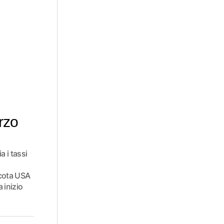
erzo
 i tassi
escota USA
 inizio