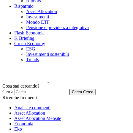
Rumors
Risparmio
Asset Allocation
Investimenti
Mondo ETF
Pensione e previdenza integrativa
Flash Economia
K Briefing
Green Economy
ESG
Investimenti sostenibili
Trends
Cosa stai cercando?
Cerca
Cerca
Cerca
Ricerche frequenti
Analisi e commenti
Asset Allocation
Asset Allocation Mensile
Economia
Eko