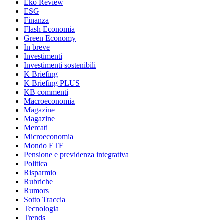
Eko Review
ESG
Finanza
Flash Economia
Green Economy
In breve
Investimenti
Investimenti sostenibili
K Briefing
K Briefing PLUS
KB commenti
Macroeconomia
Magazine
Magazine
Mercati
Microeconomia
Mondo ETF
Pensione e previdenza integrativa
Politica
Risparmio
Rubriche
Rumors
Sotto Traccia
Tecnologia
Trends