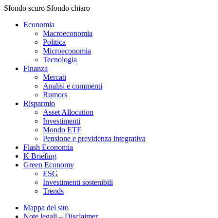
Sfondo scuro
Sfondo chiaro
Economia
Macroeconomia
Politica
Microeconomia
Tecnologia
Finanza
Mercati
Analisi e commenti
Rumors
Risparmio
Asset Allocation
Investimenti
Mondo ETF
Pensione e previdenza integrativa
Flash Economia
K Briefing
Green Economy
ESG
Investimenti sostenibili
Trends
Mappa del sito
Note legali – Disclaimer