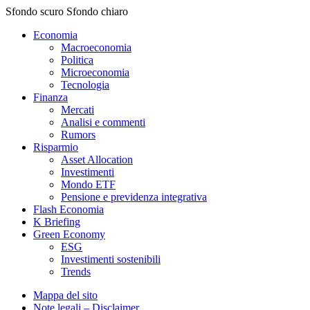
Sfondo scuro
Sfondo chiaro
Economia
Macroeconomia
Politica
Microeconomia
Tecnologia
Finanza
Mercati
Analisi e commenti
Rumors
Risparmio
Asset Allocation
Investimenti
Mondo ETF
Pensione e previdenza integrativa
Flash Economia
K Briefing
Green Economy
ESG
Investimenti sostenibili
Trends
Mappa del sito
Note legali – Disclaimer