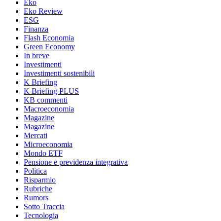
Eko
Eko Review
ESG
Finanza
Flash Economia
Green Economy
In breve
Investimenti
Investimenti sostenibili
K Briefing
K Briefing PLUS
KB commenti
Macroeconomia
Magazine
Magazine
Mercati
Microeconomia
Mondo ETF
Pensione e previdenza integrativa
Politica
Risparmio
Rubriche
Rumors
Sotto Traccia
Tecnologia