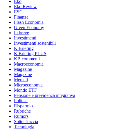
Eko
Eko Review
ESG
Finanza
Flash Economia
Green Economy
In breve
Investimenti
Investimenti sostenibili
K Briefing
K Briefing PLUS
KB commenti
Macroeconomia
Magazine
Magazine
Mercati
Microeconomia
Mondo ETF
Pensione e previdenza integrativa
Politica
Risparmio
Rubriche
Rumors
Sotto Traccia
Tecnologia