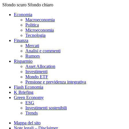
Sfondo scuro
Sfondo chiaro
Economia
Macroeconomia
Politica
Microeconomia
Tecnologia
Finanza
Mercati
Analisi e commenti
Rumors
Risparmio
Asset Allocation
Investimenti
Mondo ETF
Pensione e previdenza integrativa
Flash Economia
K Briefing
Green Economy
ESG
Investimenti sostenibili
Trends
Mappa del sito
Note legali – Disclaimer