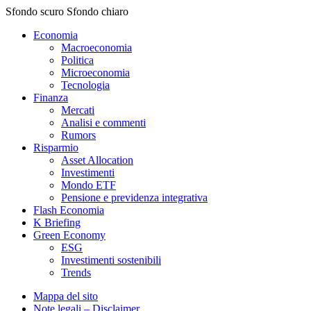
Sfondo scuro
Sfondo chiaro
Economia
Macroeconomia
Politica
Microeconomia
Tecnologia
Finanza
Mercati
Analisi e commenti
Rumors
Risparmio
Asset Allocation
Investimenti
Mondo ETF
Pensione e previdenza integrativa
Flash Economia
K Briefing
Green Economy
ESG
Investimenti sostenibili
Trends
Mappa del sito
Note legali – Disclaimer