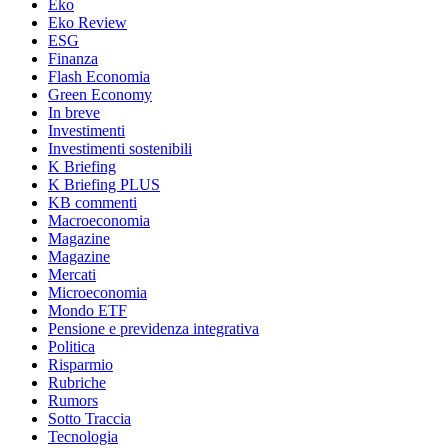
Eko
Eko Review
ESG
Finanza
Flash Economia
Green Economy
In breve
Investimenti
Investimenti sostenibili
K Briefing
K Briefing PLUS
KB commenti
Macroeconomia
Magazine
Magazine
Mercati
Microeconomia
Mondo ETF
Pensione e previdenza integrativa
Politica
Risparmio
Rubriche
Rumors
Sotto Traccia
Tecnologia