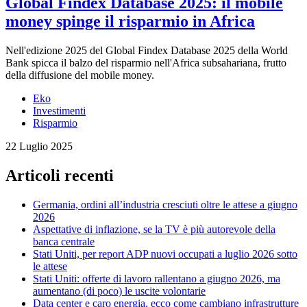
Global Findex Database 2025: il mobile
money spinge il risparmio in Africa
Nell'edizione 2025 del Global Findex Database 2025 della World
Bank spicca il balzo del risparmio nell'Africa subsahariana, frutto
della diffusione del mobile money.
Eko
Investimenti
Risparmio
22 Luglio 2025
Articoli recenti
Germania, ordini all’industria cresciuti oltre le attese a giugno
2026
Aspettative di inflazione, se la TV è più autorevole della
banca centrale
Stati Uniti, per report ADP nuovi occupati a luglio 2026 sotto
le attese
Stati Uniti: offerte di lavoro rallentano a giugno 2026, ma
aumentano (di poco) le uscite volontarie
Data center e caro energia, ecco come cambiano infrastrutture