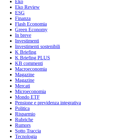
Eko
Eko Review
ESG
Finanza
Flash Economia
Green Economy
In breve
Investimenti
Investimenti sostenibili
K Briefing
K Briefing PLUS
KB commenti
Macroeconomia
Magazine
Magazine
Mercati
Microeconomia
Mondo ETF
Pensione e previdenza integrativa
Politica
Risparmio
Rubriche
Rumors
Sotto Traccia
Tecnologia