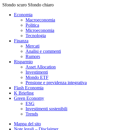
Sfondo scuro
Sfondo chiaro
Economia
Macroeconomia
Politica
Microeconomia
Tecnologia
Finanza
Mercati
Analisi e commenti
Rumors
Risparmio
Asset Allocation
Investimenti
Mondo ETF
Pensione e previdenza integrativa
Flash Economia
K Briefing
Green Economy
ESG
Investimenti sostenibili
Trends
Mappa del sito
Note legali – Disclaimer