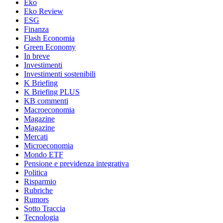
Eko
Eko Review
ESG
Finanza
Flash Economia
Green Economy
In breve
Investimenti
Investimenti sostenibili
K Briefing
K Briefing PLUS
KB commenti
Macroeconomia
Magazine
Magazine
Mercati
Microeconomia
Mondo ETF
Pensione e previdenza integrativa
Politica
Risparmio
Rubriche
Rumors
Sotto Traccia
Tecnologia