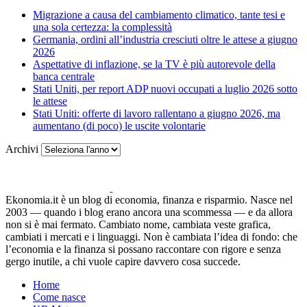
Migrazione a causa del cambiamento climatico, tante tesi e
una sola certezza: la complessità
Germania, ordini all’industria cresciuti oltre le attese a giugno
2026
Aspettative di inflazione, se la TV è più autorevole della
banca centrale
Stati Uniti, per report ADP nuovi occupati a luglio 2026 sotto
le attese
Stati Uniti: offerte di lavoro rallentano a giugno 2026, ma
aumentano (di poco) le uscite volontarie
Archivi
Ekonomia.it è un blog di economia, finanza e risparmio. Nasce nel
2003 — quando i blog erano ancora una scommessa — e da allora
non si è mai fermato. Cambiato nome, cambiata veste grafica,
cambiati i mercati e i linguaggi. Non è cambiata l’idea di fondo: che
l’economia e la finanza si possano raccontare con rigore e senza
gergo inutile, a chi vuole capire davvero cosa succede.
Home
Come nasce