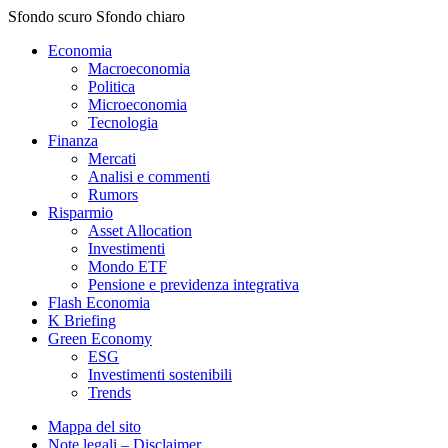
Sfondo scuro
Sfondo chiaro
Economia
Macroeconomia
Politica
Microeconomia
Tecnologia
Finanza
Mercati
Analisi e commenti
Rumors
Risparmio
Asset Allocation
Investimenti
Mondo ETF
Pensione e previdenza integrativa
Flash Economia
K Briefing
Green Economy
ESG
Investimenti sostenibili
Trends
Mappa del sito
Note legali – Disclaimer