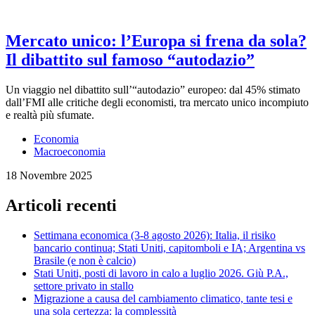
Mercato unico: l’Europa si frena da sola?
Il dibattito sul famoso “autodazio”
Un viaggio nel dibattito sull’“autodazio” europeo: dal 45% stimato
dall’FMI alle critiche degli economisti, tra mercato unico incompiuto
e realtà più sfumate.
Economia
Macroeconomia
18 Novembre 2025
Articoli recenti
Settimana economica (3-8 agosto 2026): Italia, il risiko
bancario continua; Stati Uniti, capitomboli e IA; Argentina vs
Brasile (e non è calcio)
Stati Uniti, posti di lavoro in calo a luglio 2026. Giù P.A.,
settore privato in stallo
Migrazione a causa del cambiamento climatico, tante tesi e
una sola certezza: la complessità