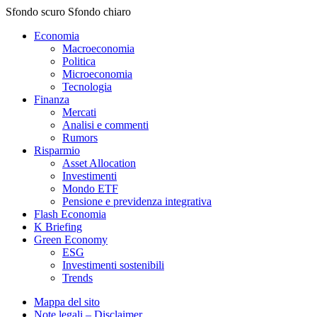
Sfondo scuro
Sfondo chiaro
Economia
Macroeconomia
Politica
Microeconomia
Tecnologia
Finanza
Mercati
Analisi e commenti
Rumors
Risparmio
Asset Allocation
Investimenti
Mondo ETF
Pensione e previdenza integrativa
Flash Economia
K Briefing
Green Economy
ESG
Investimenti sostenibili
Trends
Mappa del sito
Note legali – Disclaimer