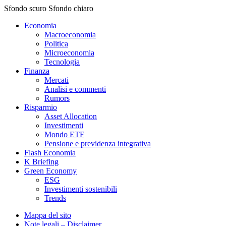
Sfondo scuro
Sfondo chiaro
Economia
Macroeconomia
Politica
Microeconomia
Tecnologia
Finanza
Mercati
Analisi e commenti
Rumors
Risparmio
Asset Allocation
Investimenti
Mondo ETF
Pensione e previdenza integrativa
Flash Economia
K Briefing
Green Economy
ESG
Investimenti sostenibili
Trends
Mappa del sito
Note legali – Disclaimer