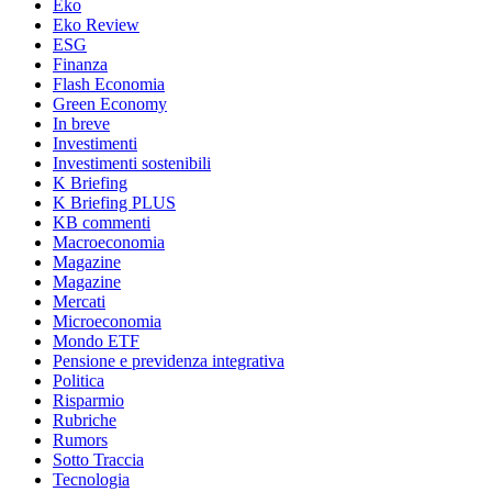
Eko
Eko Review
ESG
Finanza
Flash Economia
Green Economy
In breve
Investimenti
Investimenti sostenibili
K Briefing
K Briefing PLUS
KB commenti
Macroeconomia
Magazine
Magazine
Mercati
Microeconomia
Mondo ETF
Pensione e previdenza integrativa
Politica
Risparmio
Rubriche
Rumors
Sotto Traccia
Tecnologia