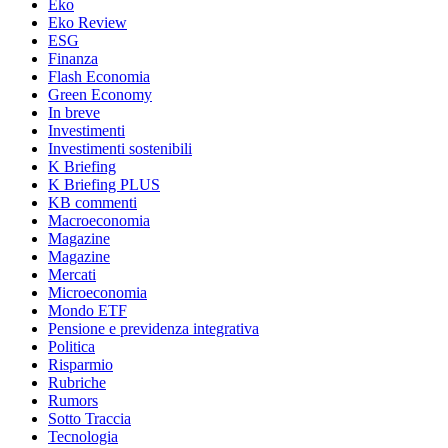
Eko
Eko Review
ESG
Finanza
Flash Economia
Green Economy
In breve
Investimenti
Investimenti sostenibili
K Briefing
K Briefing PLUS
KB commenti
Macroeconomia
Magazine
Magazine
Mercati
Microeconomia
Mondo ETF
Pensione e previdenza integrativa
Politica
Risparmio
Rubriche
Rumors
Sotto Traccia
Tecnologia