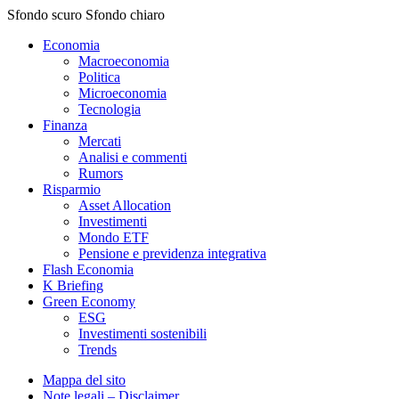
Sfondo scuro
Sfondo chiaro
Economia
Macroeconomia
Politica
Microeconomia
Tecnologia
Finanza
Mercati
Analisi e commenti
Rumors
Risparmio
Asset Allocation
Investimenti
Mondo ETF
Pensione e previdenza integrativa
Flash Economia
K Briefing
Green Economy
ESG
Investimenti sostenibili
Trends
Mappa del sito
Note legali – Disclaimer