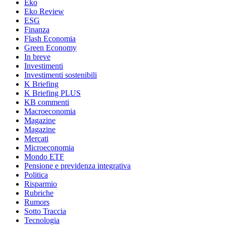
Eko
Eko Review
ESG
Finanza
Flash Economia
Green Economy
In breve
Investimenti
Investimenti sostenibili
K Briefing
K Briefing PLUS
KB commenti
Macroeconomia
Magazine
Magazine
Mercati
Microeconomia
Mondo ETF
Pensione e previdenza integrativa
Politica
Risparmio
Rubriche
Rumors
Sotto Traccia
Tecnologia