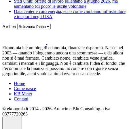
Stati Uniti: offerte di lavoro rallentano a giugno 2026, ma
aumentano (di poco) le uscite volontarie
Data center e caro energia, ecco come cambiano infrastrutture
e trasporti negli USA
Archivi
Ekonomia.it è un blog di economia, finanza e risparmio. Nasce nel
2003 — quando i blog erano ancora una scommessa — e da allora
non si è mai fermato. Cambiato nome, cambiata veste grafica,
cambiati i mercati e i linguaggi. Non è cambiata l’idea di fondo: che
l’economia e la finanza si possano raccontare con rigore e senza
gergo inutile, a chi vuole capire davvero cosa succede.
Home
Come nasce
KB Meter
Contatti
© ekonomia.it 2014 - 2026. Arancio e Blu Consulting p.iva
03777720263