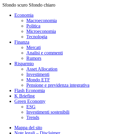
Sfondo scuro
Sfondo chiaro
Economia
Macroeconomia
Politica
Microeconomia
Tecnologia
Finanza
Mercati
Analisi e commenti
Rumors
Risparmio
Asset Allocation
Investimenti
Mondo ETF
Pensione e previdenza integrativa
Flash Economia
K Briefing
Green Economy
ESG
Investimenti sostenibili
Trends
Mappa del sito
Note legali – Disclaimer