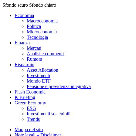
Sfondo scuro
Sfondo chiaro
Economia
Macroeconomia
Politica
Microeconomia
Tecnologia
Finanza
Mercati
Analisi e commenti
Rumors
Risparmio
Asset Allocation
Investimenti
Mondo ETF
Pensione e previdenza integrativa
Flash Economia
K Briefing
Green Economy
ESG
Investimenti sostenibili
Trends
Mappa del sito
Note legali – Disclaimer