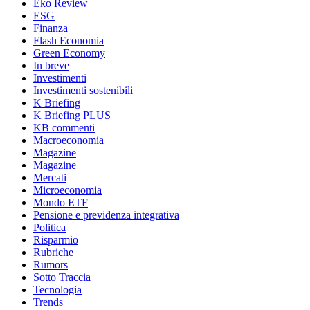
Eko Review
ESG
Finanza
Flash Economia
Green Economy
In breve
Investimenti
Investimenti sostenibili
K Briefing
K Briefing PLUS
KB commenti
Macroeconomia
Magazine
Magazine
Mercati
Microeconomia
Mondo ETF
Pensione e previdenza integrativa
Politica
Risparmio
Rubriche
Rumors
Sotto Traccia
Tecnologia
Trends