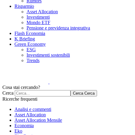
Rumors
Risparmio
Asset Allocation
Investimenti
Mondo ETF
Pensione e previdenza integrativa
Flash Economia
K Briefing
Green Economy
ESG
Investimenti sostenibili
Trends
Cosa stai cercando?
Cerca
Cerca
Cerca
Ricerche frequenti
Analisi e commenti
Asset Allocation
Asset Allocation Mensile
Economia
Eko