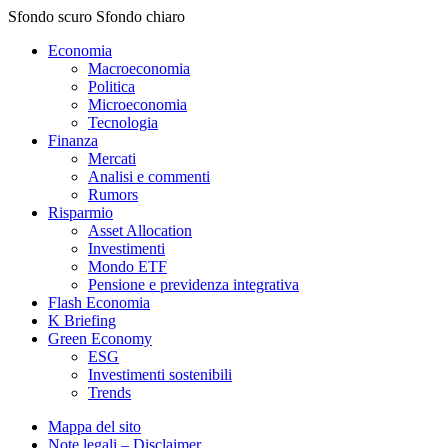
Sfondo scuro
Sfondo chiaro
Economia
Macroeconomia
Politica
Microeconomia
Tecnologia
Finanza
Mercati
Analisi e commenti
Rumors
Risparmio
Asset Allocation
Investimenti
Mondo ETF
Pensione e previdenza integrativa
Flash Economia
K Briefing
Green Economy
ESG
Investimenti sostenibili
Trends
Mappa del sito
Note legali – Disclaimer