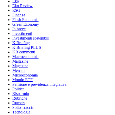
Eko
Eko Review
ESG
Finanza
Flash Economia
Green Economy
In breve
Investimenti
Investimenti sostenibili
K Briefing
K Briefing PLUS
KB commenti
Macroeconomia
Magazine
Magazine
Mercati
Microeconomia
Mondo ETF
Pensione e previdenza integrativa
Politica
Risparmio
Rubriche
Rumors
Sotto Traccia
Tecnologia