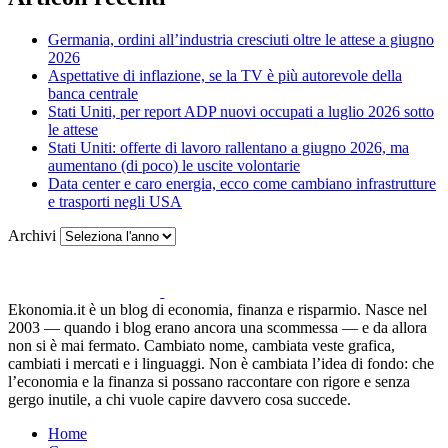
Germania, ordini all’industria cresciuti oltre le attese a giugno
2026
Aspettative di inflazione, se la TV è più autorevole della
banca centrale
Stati Uniti, per report ADP nuovi occupati a luglio 2026 sotto
le attese
Stati Uniti: offerte di lavoro rallentano a giugno 2026, ma
aumentano (di poco) le uscite volontarie
Data center e caro energia, ecco come cambiano infrastrutture
e trasporti negli USA
Archivi
Ekonomia.it è un blog di economia, finanza e risparmio. Nasce nel
2003 — quando i blog erano ancora una scommessa — e da allora
non si è mai fermato. Cambiato nome, cambiata veste grafica,
cambiati i mercati e i linguaggi. Non è cambiata l’idea di fondo: che
l’economia e la finanza si possano raccontare con rigore e senza
gergo inutile, a chi vuole capire davvero cosa succede.
Home