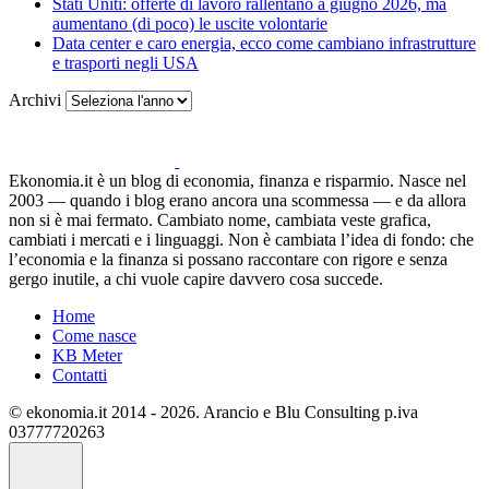
Stati Uniti: offerte di lavoro rallentano a giugno 2026, ma
aumentano (di poco) le uscite volontarie
Data center e caro energia, ecco come cambiano infrastrutture
e trasporti negli USA
Archivi
Ekonomia.it è un blog di economia, finanza e risparmio. Nasce nel
2003 — quando i blog erano ancora una scommessa — e da allora
non si è mai fermato. Cambiato nome, cambiata veste grafica,
cambiati i mercati e i linguaggi. Non è cambiata l’idea di fondo: che
l’economia e la finanza si possano raccontare con rigore e senza
gergo inutile, a chi vuole capire davvero cosa succede.
Home
Come nasce
KB Meter
Contatti
© ekonomia.it 2014 - 2026. Arancio e Blu Consulting p.iva
03777720263