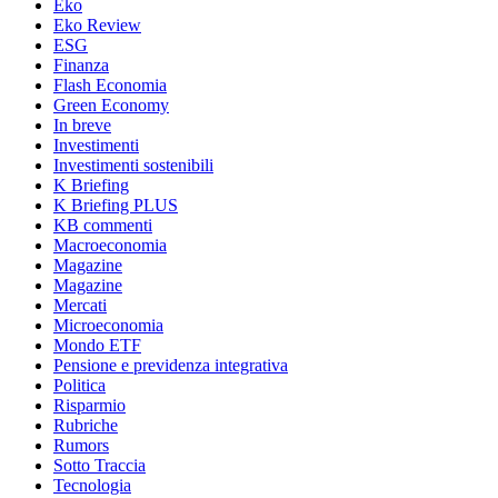
Eko
Eko Review
ESG
Finanza
Flash Economia
Green Economy
In breve
Investimenti
Investimenti sostenibili
K Briefing
K Briefing PLUS
KB commenti
Macroeconomia
Magazine
Magazine
Mercati
Microeconomia
Mondo ETF
Pensione e previdenza integrativa
Politica
Risparmio
Rubriche
Rumors
Sotto Traccia
Tecnologia