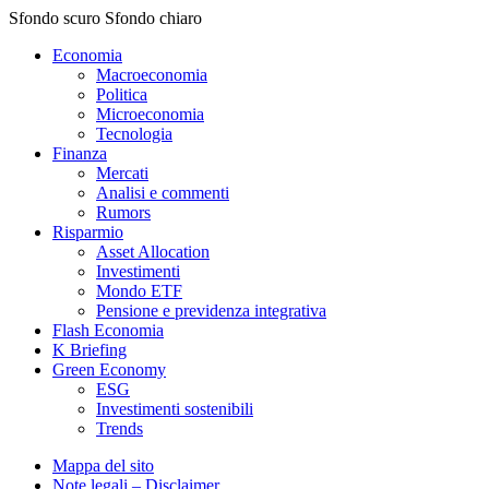
Sfondo scuro
Sfondo chiaro
Economia
Macroeconomia
Politica
Microeconomia
Tecnologia
Finanza
Mercati
Analisi e commenti
Rumors
Risparmio
Asset Allocation
Investimenti
Mondo ETF
Pensione e previdenza integrativa
Flash Economia
K Briefing
Green Economy
ESG
Investimenti sostenibili
Trends
Mappa del sito
Note legali – Disclaimer