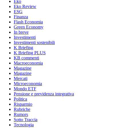
Eko
Eko Review
ESG
Finanza
Flash Economia
Green Economy
In breve
Investimenti
Investimenti sostenibili
K Briefing
K Briefing PLUS
KB commenti
Macroeconomia
Magazine
Magazine
Mercati
Microeconomia
Mondo ETF
Pensione e previdenza integrativa
Politica
Risparmio
Rubriche
Rumors
Sotto Traccia
Tecnologia