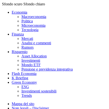
Sfondo scuro
Sfondo chiaro
Economia
Macroeconomia
Politica
Microeconomia
Tecnologia
Finanza
Mercati
Analisi e commenti
Rumors
Risparmio
Asset Allocation
Investimenti
Mondo ETF
Pensione e previdenza integrativa
Flash Economia
K Briefing
Green Economy
ESG
Investimenti sostenibili
Trends
Mappa del sito
Note legali – Disclaimer