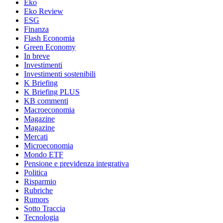
Eko
Eko Review
ESG
Finanza
Flash Economia
Green Economy
In breve
Investimenti
Investimenti sostenibili
K Briefing
K Briefing PLUS
KB commenti
Macroeconomia
Magazine
Magazine
Mercati
Microeconomia
Mondo ETF
Pensione e previdenza integrativa
Politica
Risparmio
Rubriche
Rumors
Sotto Traccia
Tecnologia