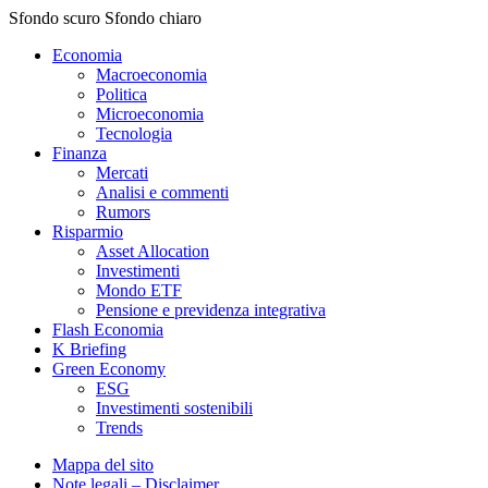
Sfondo scuro
Sfondo chiaro
Economia
Macroeconomia
Politica
Microeconomia
Tecnologia
Finanza
Mercati
Analisi e commenti
Rumors
Risparmio
Asset Allocation
Investimenti
Mondo ETF
Pensione e previdenza integrativa
Flash Economia
K Briefing
Green Economy
ESG
Investimenti sostenibili
Trends
Mappa del sito
Note legali – Disclaimer