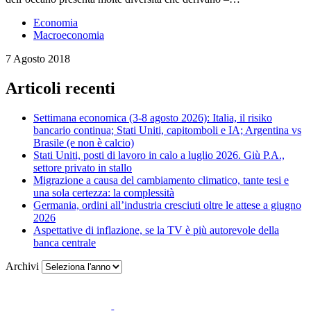
Economia
Macroeconomia
7 Agosto 2018
Articoli recenti
Settimana economica (3-8 agosto 2026): Italia, il risiko
bancario continua; Stati Uniti, capitomboli e IA; Argentina vs
Brasile (e non è calcio)
Stati Uniti, posti di lavoro in calo a luglio 2026. Giù P.A.,
settore privato in stallo
Migrazione a causa del cambiamento climatico, tante tesi e
una sola certezza: la complessità
Germania, ordini all’industria cresciuti oltre le attese a giugno
2026
Aspettative di inflazione, se la TV è più autorevole della
banca centrale
Archivi