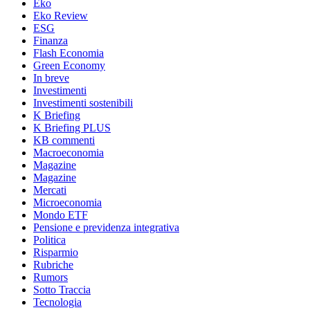
Eko
Eko Review
ESG
Finanza
Flash Economia
Green Economy
In breve
Investimenti
Investimenti sostenibili
K Briefing
K Briefing PLUS
KB commenti
Macroeconomia
Magazine
Magazine
Mercati
Microeconomia
Mondo ETF
Pensione e previdenza integrativa
Politica
Risparmio
Rubriche
Rumors
Sotto Traccia
Tecnologia