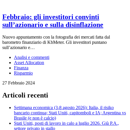
Febbraio: gli investitori convinti
sull’azionario e sulla disinflazione
Nuovo appuntamento con la fotografia dei mercati fatta dal
barometro finanziario di KbMeter. Gli investitori puntano
sull’azionario e…
Analisi e commenti
Asset Allocation
Finanza
Risparmio
27 Febbraio 2024
Articoli recenti
Settimana economica (3-8 agosto 2026): Italia, il risiko
bancario continua; Stati Uniti, capitomboli e IA; Argentina vs
Brasile (e non è calcio)
Stati Uniti, posti di lavoro in calo a luglio 2026. Giù P.A.,
settore privato in stallo