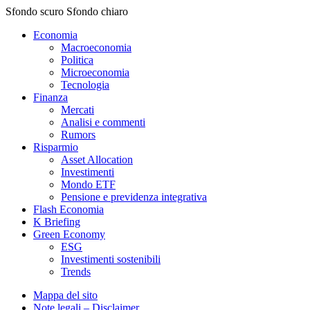
Sfondo scuro
Sfondo chiaro
Economia
Macroeconomia
Politica
Microeconomia
Tecnologia
Finanza
Mercati
Analisi e commenti
Rumors
Risparmio
Asset Allocation
Investimenti
Mondo ETF
Pensione e previdenza integrativa
Flash Economia
K Briefing
Green Economy
ESG
Investimenti sostenibili
Trends
Mappa del sito
Note legali – Disclaimer