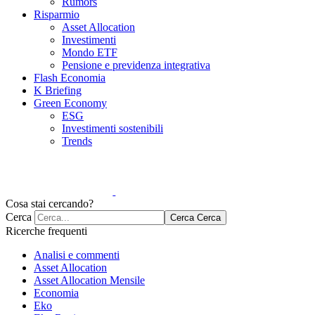
Rumors
Risparmio
Asset Allocation
Investimenti
Mondo ETF
Pensione e previdenza integrativa
Flash Economia
K Briefing
Green Economy
ESG
Investimenti sostenibili
Trends
Cosa stai cercando?
Cerca
Cerca
Cerca
Ricerche frequenti
Analisi e commenti
Asset Allocation
Asset Allocation Mensile
Economia
Eko