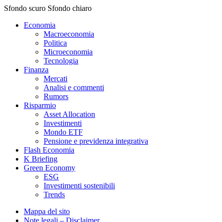
Sfondo scuro
Sfondo chiaro
Economia
Macroeconomia
Politica
Microeconomia
Tecnologia
Finanza
Mercati
Analisi e commenti
Rumors
Risparmio
Asset Allocation
Investimenti
Mondo ETF
Pensione e previdenza integrativa
Flash Economia
K Briefing
Green Economy
ESG
Investimenti sostenibili
Trends
Mappa del sito
Note legali – Disclaimer