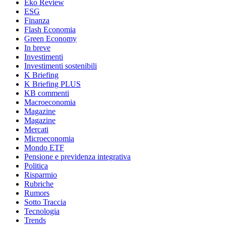
Eko Review
ESG
Finanza
Flash Economia
Green Economy
In breve
Investimenti
Investimenti sostenibili
K Briefing
K Briefing PLUS
KB commenti
Macroeconomia
Magazine
Magazine
Mercati
Microeconomia
Mondo ETF
Pensione e previdenza integrativa
Politica
Risparmio
Rubriche
Rumors
Sotto Traccia
Tecnologia
Trends