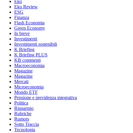
Eko
Eko Review
ESG
Finanza
Flash Economia
Green Economy
In breve
Investimenti
Investimenti sostenibili
K Briefing
K Briefing PLUS
KB commenti
Macroeconomia
Magazine
Magazine
Mercati
Microeconomia
Mondo ETF
Pensione e previdenza integrativa
Politica
Risparmio
Rubriche
Rumors
Sotto Traccia
Tecnologia