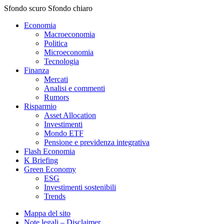
Sfondo scuro
Sfondo chiaro
Economia
Macroeconomia
Politica
Microeconomia
Tecnologia
Finanza
Mercati
Analisi e commenti
Rumors
Risparmio
Asset Allocation
Investimenti
Mondo ETF
Pensione e previdenza integrativa
Flash Economia
K Briefing
Green Economy
ESG
Investimenti sostenibili
Trends
Mappa del sito
Note legali – Disclaimer