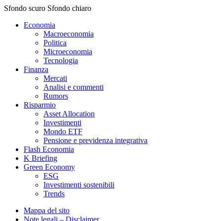
Sfondo scuro
Sfondo chiaro
Economia
Macroeconomia
Politica
Microeconomia
Tecnologia
Finanza
Mercati
Analisi e commenti
Rumors
Risparmio
Asset Allocation
Investimenti
Mondo ETF
Pensione e previdenza integrativa
Flash Economia
K Briefing
Green Economy
ESG
Investimenti sostenibili
Trends
Mappa del sito
Note legali – Disclaimer