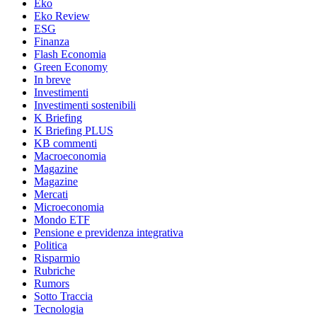
Eko
Eko Review
ESG
Finanza
Flash Economia
Green Economy
In breve
Investimenti
Investimenti sostenibili
K Briefing
K Briefing PLUS
KB commenti
Macroeconomia
Magazine
Magazine
Mercati
Microeconomia
Mondo ETF
Pensione e previdenza integrativa
Politica
Risparmio
Rubriche
Rumors
Sotto Traccia
Tecnologia