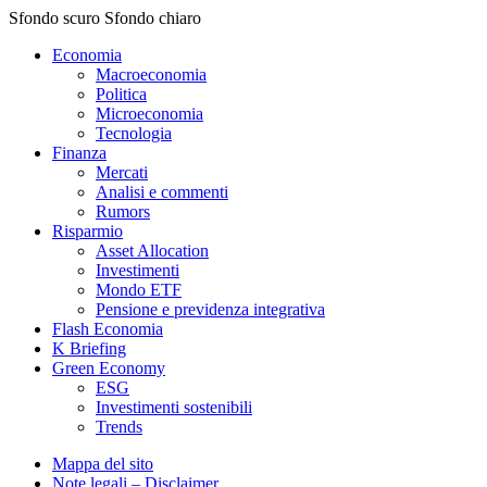
Sfondo scuro
Sfondo chiaro
Economia
Macroeconomia
Politica
Microeconomia
Tecnologia
Finanza
Mercati
Analisi e commenti
Rumors
Risparmio
Asset Allocation
Investimenti
Mondo ETF
Pensione e previdenza integrativa
Flash Economia
K Briefing
Green Economy
ESG
Investimenti sostenibili
Trends
Mappa del sito
Note legali – Disclaimer