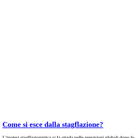
Come si esce dalla stagflazione?
L'ipotesi stagflazionistica si fa strada nelle previsioni globali dopo lo