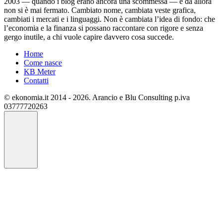
2003 — quando i blog erano ancora una scommessa — e da allora
non si è mai fermato. Cambiato nome, cambiata veste grafica,
cambiati i mercati e i linguaggi. Non è cambiata l’idea di fondo: che
l’economia e la finanza si possano raccontare con rigore e senza
gergo inutile, a chi vuole capire davvero cosa succede.
Home
Come nasce
KB Meter
Contatti
© ekonomia.it 2014 - 2026. Arancio e Blu Consulting p.iva
03777720263