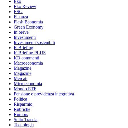
Eko
Eko Review
ESG
Finanza
Flash Economia
Green Economy
In breve
Investimenti
Investimenti sostenibili
K Briefing
K Briefing PLUS
KB commenti
Macroeconomia
Magazine
Magazine
Mercati
Microeconomia
Mondo ETF
Pensione e previdenza integrativa
Politica
Risparmio
Rubriche
Rumors
Sotto Traccia
Tecnologia